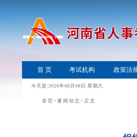
首 页
考试机构
政策法
今天是:2026年08月08日 星期六
首页
>要闻动态
>正文