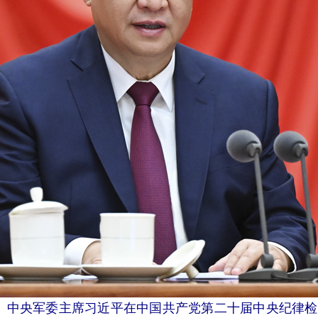
席、中央军委主席习近平在中国共产党第二十届中央纪律