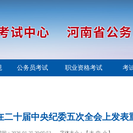
规
公务员考试
职业资格考试
考
在二十届中央纪委五次全会上发表
间：2026-01-25 20:05:53
字体大小：【
大
中
小
】