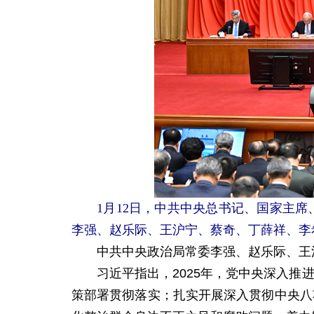
1月12日，中共中央总书记、国家主
李强、赵乐际、王沪宁、蔡奇、丁薛祥、李希
中共中央政治局常委李强、赵乐际、王
习近平指出，2025年，党中央深入推进
策部署贯彻落实；扎实开展深入贯彻中央八