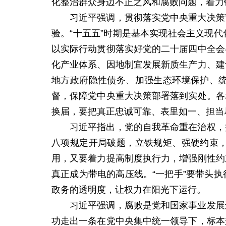
化整治群众身边不正之风和腐败问题，着力
习近平强调，贯彻落实党中央重大决策部
验。“十五五”时期是基本实现社会主义现
以实际行动贯彻落实好党的二十届四中全会
化产业体系、因地制宜发展新质生产力、建
地方政府隐性债务、加强生态环境保护、
督，保障党中央重大决策部署落到实处。各
换届，要把真正忠诚可靠、表里如一、担当
习近平指出，党的自我革命重在治权，把
八项规定开局破题，立铁规矩、强硬约束
用，又要着力提高制度执行力，增强刚性约
真正成为带电的高压线。“一把手”要带头
政务的透明度，让权力在阳光下运行。
习近平强调，腐败是党和国家事业发展进
功走出一条在党中央集中统一领导下，标本