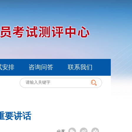
试安排
咨询问答
联系我们
重要讲话
分享