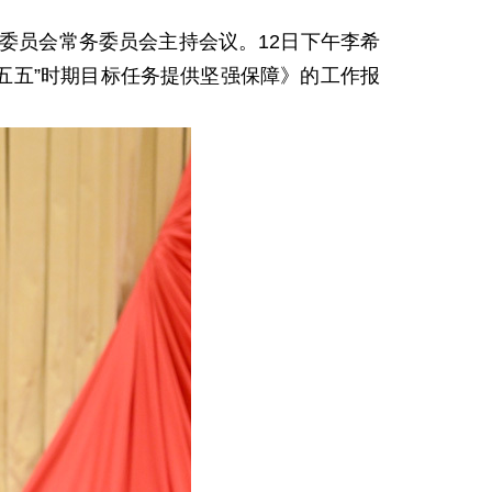
委员会常务委员会主持会议。12日下午李希
五五”时期目标任务提供坚强保障》的工作报