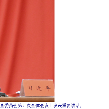
检查委员会第五次全体会议上发表重要讲话。