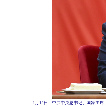
1月12日，中共中央总书记、国家主