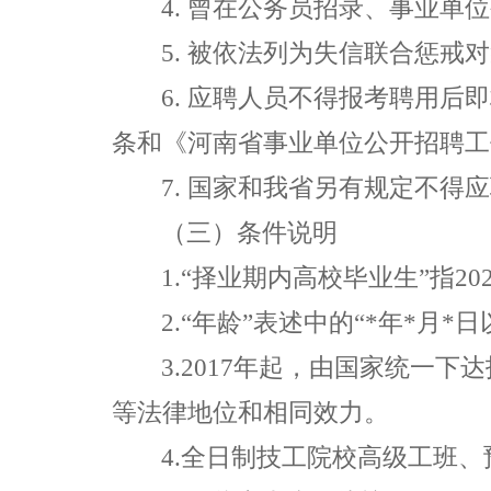
4.
曾在公务员招录、事业单位
5.
被依法列为失信联合惩戒对
6.
应聘人员不得报考聘用后即
条和《河南省事业单位公开招聘工
7.
国家和我省另有规定不得应
（三）条件说明
1.“
择业期内高校毕业生
”
指
20
2.“
年龄
”
表述中的
“*
年
*
月
*
日
3.2017
年起，由国家统一下达
等法律地位和相同效力。
4.
全日制技工院校高级工班、