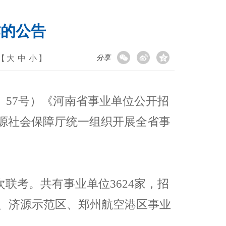
作的公告
【
大
中
小
】
分享
〕
57
号）《河南省事业单位公开招
源社会保障厅统一组织开展全省事
次联考。共有事业单位
3624
家，招
、济源示范区、郑州航空港区事业