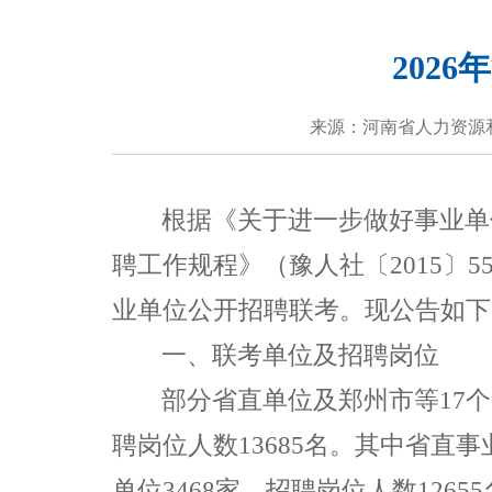
202
来源：河南省人力资源
根据
《关于进一步做好事业单
聘工作规程》（豫人社〔
2015
〕
5
业单位公开招聘联考。现公告如下
一、
联考单位及招聘岗位
部分省直单位及郑州市等
17
个
聘岗位人数
13685
名。其中省直事
单位
3468
家，招聘岗位人数
12655