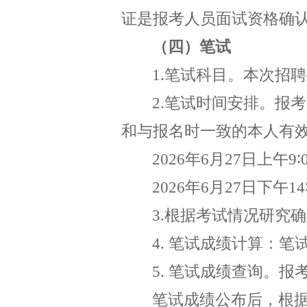
证是报考人员面试资格确
（四）笔试
1.
笔试科目。本次招聘
2.
笔试时间安排。报考
和与报名时一致的本人有
2026
年
6
月
27
日上午
9∶
2026
年
6
月
27
日下午
14
3.
根据考试情况研究确
4
.
笔试成绩计算：笔
5
.
笔试成绩查询。报
笔试成绩公布后，根