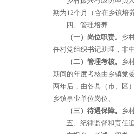
乡村振兴村级协理员
期为
12
个月（含在乡镇
培
四、管理培养
（一）岗位职责。
乡
任村党组织书记助理，非
（
二
）管理考核。
乡
期间的
年度考核由乡镇党
两年后，由各县（市、区
乡镇事业单位岗位。
（
三
）待遇保障。
乡
五、纪律监督和责任